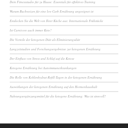
Dein Fitnessstudio für zu Hause: Essentials für effektives Training
Warum Buchweizen für eine low Carb Ernährung ungeeignet ist
Entdecken Sie die Welt von Ihrer Küche aus: Internationale Frühstücke
Ist Carnivore auch immer Keto?
Die Vorteile der ketogenen Diät als Eliminierungsdiät
Langzeitstudien und Forschungsergebnisse zur ketogenen Ernährung
Der Einfluss von Stress und Schlaf auf die Ketose
Ketogene Ernährung bei Autoimmunerkrankungen
Die Rolle von Kohlenhydrat-Refill-Tagen in der ketogenen Ernährung
Auswirkungen der ketogenen Ernährung auf den Hormonhaushalt
Nahrungsergänzungsmittel für die ketogene Ernährung: Was ist sinnvoll?