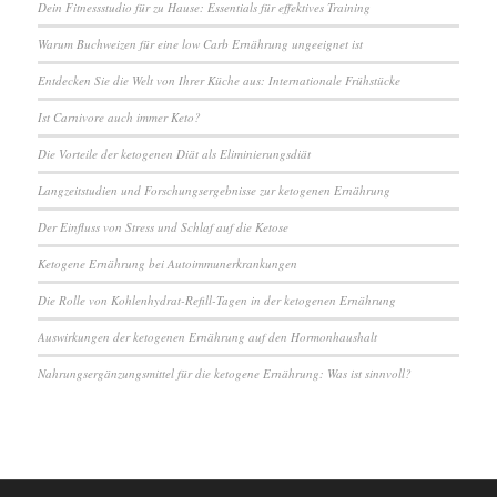
Dein Fitnessstudio für zu Hause: Essentials für effektives Training
Warum Buchweizen für eine low Carb Ernährung ungeeignet ist
Entdecken Sie die Welt von Ihrer Küche aus: Internationale Frühstücke
Ist Carnivore auch immer Keto?
Die Vorteile der ketogenen Diät als Eliminierungsdiät
Langzeitstudien und Forschungsergebnisse zur ketogenen Ernährung
Der Einfluss von Stress und Schlaf auf die Ketose
Ketogene Ernährung bei Autoimmunerkrankungen
Die Rolle von Kohlenhydrat-Refill-Tagen in der ketogenen Ernährung
Auswirkungen der ketogenen Ernährung auf den Hormonhaushalt
Nahrungsergänzungsmittel für die ketogene Ernährung: Was ist sinnvoll?