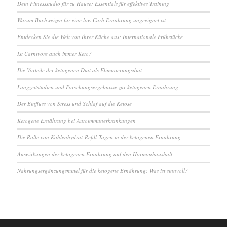
Dein Fitnessstudio für zu Hause: Essentials für effektives Training
Warum Buchweizen für eine low Carb Ernährung ungeeignet ist
Entdecken Sie die Welt von Ihrer Küche aus: Internationale Frühstücke
Ist Carnivore auch immer Keto?
Die Vorteile der ketogenen Diät als Eliminierungsdiät
Langzeitstudien und Forschungsergebnisse zur ketogenen Ernährung
Der Einfluss von Stress und Schlaf auf die Ketose
Ketogene Ernährung bei Autoimmunerkrankungen
Die Rolle von Kohlenhydrat-Refill-Tagen in der ketogenen Ernährung
Auswirkungen der ketogenen Ernährung auf den Hormonhaushalt
Nahrungsergänzungsmittel für die ketogene Ernährung: Was ist sinnvoll?