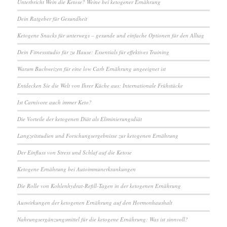
Unterbricht Wein die Ketose? Weine bei ketogener Ernährung
Dein Ratgeber für Gesundheit
Ketogene Snacks für unterwegs – gesunde und einfache Optionen für den Alltag
Dein Fitnessstudio für zu Hause: Essentials für effektives Training
Warum Buchweizen für eine low Carb Ernährung ungeeignet ist
Entdecken Sie die Welt von Ihrer Küche aus: Internationale Frühstücke
Ist Carnivore auch immer Keto?
Die Vorteile der ketogenen Diät als Eliminierungsdiät
Langzeitstudien und Forschungsergebnisse zur ketogenen Ernährung
Der Einfluss von Stress und Schlaf auf die Ketose
Ketogene Ernährung bei Autoimmunerkrankungen
Die Rolle von Kohlenhydrat-Refill-Tagen in der ketogenen Ernährung
Auswirkungen der ketogenen Ernährung auf den Hormonhaushalt
Nahrungsergänzungsmittel für die ketogene Ernährung: Was ist sinnvoll?