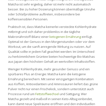
Matcha ist sehr ergiebig, daher ist mehr nicht automatisch
besser. Bei zu hoher Dosierung können übermäßige Unruhe
oder Schlafprobleme auftreten, insbesondere bei
koffeinsensiblen Personen.
Praktisch ist, dass Matcha keinerlei versteckte Kohlenhydrate
mitbringt und sich daher problemlos in die tägliche
Makronährstoff-Bilanz einer
ketogenen Ernährung
einfügt.
Optimal ist der Genuss in den Morgenstunden oder vor dem
Workout, um die sanft anregende Wirkung zu nutzen. Auf
Qualität sollte in jedem Fall geachtet werden: Im Unterschied
zu herkömmlichem Grüntee bieten hochwertige Bio-Matchas
aus Japan den höchsten Gehalt an wertvollen Inhaltsstoffen.
Weniger Kohlenhydrate, mehr gesunder Genuss und ein
spürbares Plus an Energie: Matcha kann die ketogene
Ernährung bereichern. Mit seiner einzigartigen Kombination
aus Koffein, Antioxidantien und Aminosäuren liefert das grüne
Pulver nicht nur einen Frischekick, sondern unterstützt auch
Prozesse rund um
Fettstoffwechsel
und Sättigung. Wer
Matcha gezielt und maßvoll in seinen Keto-Alltag einbindet,
kann damit neue Spielräume eröffnen und den individuellen