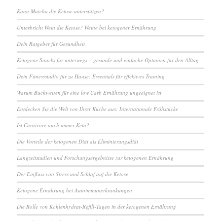
Kann Matcha die Ketose unterstützen?
Unterbricht Wein die Ketose? Weine bei ketogener Ernährung
Dein Ratgeber für Gesundheit
Ketogene Snacks für unterwegs – gesunde und einfache Optionen für den Alltag
Dein Fitnessstudio für zu Hause: Essentials für effektives Training
Warum Buchweizen für eine low Carb Ernährung ungeeignet ist
Entdecken Sie die Welt von Ihrer Küche aus: Internationale Frühstücke
Ist Carnivore auch immer Keto?
Die Vorteile der ketogenen Diät als Eliminierungsdiät
Langzeitstudien und Forschungsergebnisse zur ketogenen Ernährung
Der Einfluss von Stress und Schlaf auf die Ketose
Ketogene Ernährung bei Autoimmunerkrankungen
Die Rolle von Kohlenhydrat-Refill-Tagen in der ketogenen Ernährung