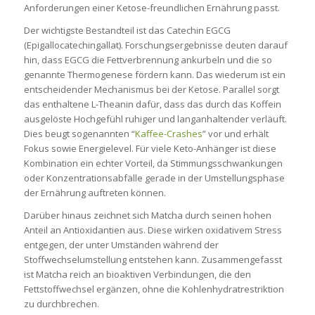
Anforderungen einer Ketose-freundlichen Ernährung passt.
Der wichtigste Bestandteil ist das Catechin EGCG
(Epigallocatechingallat). Forschungsergebnisse deuten darauf
hin, dass EGCG die Fettverbrennung ankurbeln und die so
genannte Thermogenese fördern kann. Das wiederum ist ein
entscheidender Mechanismus bei der Ketose. Parallel sorgt
das enthaltene L-Theanin dafür, dass das durch das Koffein
ausgelöste Hochgefühl ruhiger und langanhaltender verläuft.
Dies beugt sogenannten “
Kaffee-Crashes
” vor und erhält
Fokus sowie Energielevel. Für viele Keto-Anhänger ist diese
Kombination ein echter Vorteil, da Stimmungsschwankungen
oder Konzentrationsabfälle gerade in der Umstellungsphase
der Ernährung auftreten können.
Darüber hinaus zeichnet sich Matcha durch seinen hohen
Anteil an Antioxidantien aus. Diese wirken oxidativem Stress
entgegen, der unter Umständen während der
Stoffwechselumstellung entstehen kann. Zusammengefasst
ist Matcha reich an bioaktiven Verbindungen, die den
Fettstoffwechsel ergänzen, ohne die Kohlenhydratrestriktion
zu durchbrechen.