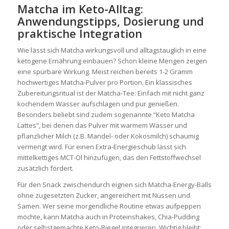
Matcha im Keto-Alltag:
Anwendungstipps, Dosierung und
praktische Integration
Wie lässt sich Matcha wirkungsvoll und alltagstauglich in eine
ketogene Ernährung einbauen? Schon kleine Mengen zeigen
eine spürbare Wirkung. Meist reichen bereits 1-2 Gramm
hochwertiges Matcha-Pulver pro Portion. Ein klassisches
Zubereitungsritual ist der Matcha-Tee: Einfach mit nicht ganz
kochendem Wasser aufschlagen und pur genießen.
Besonders beliebt sind zudem sogenannte “Keto Matcha
Lattes”, bei denen das Pulver mit warmem Wasser und
pflanzlicher Milch (z.B. Mandel- oder Kokosmilch) schaumig
vermengt wird. Für einen Extra-Energieschub lässt sich
mittelkettiges MCT-Öl hinzufügen, das den Fettstoffwechsel
zusätzlich fördert.
Für den Snack zwischendurch eignen sich Matcha-Energy-Balls
ohne zugesetzten Zucker, angereichert mit Nüssen und
Samen. Wer seine morgendliche Routine etwas aufpeppen
möchte, kann Matcha auch in Proteinshakes, Chia-Pudding
oder selbstgemachte Keto-Riegel integrieren. Wichtig bleibt: