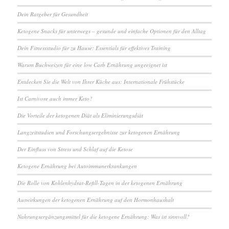
Dein Ratgeber für Gesundheit
Ketogene Snacks für unterwegs – gesunde und einfache Optionen für den Alltag
Dein Fitnessstudio für zu Hause: Essentials für effektives Training
Warum Buchweizen für eine low Carb Ernährung ungeeignet ist
Entdecken Sie die Welt von Ihrer Küche aus: Internationale Frühstücke
Ist Carnivore auch immer Keto?
Die Vorteile der ketogenen Diät als Eliminierungsdiät
Langzeitstudien und Forschungsergebnisse zur ketogenen Ernährung
Der Einfluss von Stress und Schlaf auf die Ketose
Ketogene Ernährung bei Autoimmunerkrankungen
Die Rolle von Kohlenhydrat-Refill-Tagen in der ketogenen Ernährung
Auswirkungen der ketogenen Ernährung auf den Hormonhaushalt
Nahrungsergänzungsmittel für die ketogene Ernährung: Was ist sinnvoll?