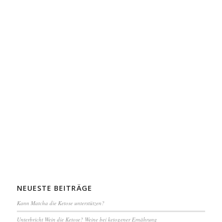
NEUESTE BEITRÄGE
Kann Matcha die Ketose unterstützen?
Unterbricht Wein die Ketose? Weine bei ketogener Ernährung