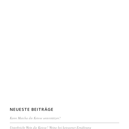
NEUESTE BEITRÄGE
Kann Matcha die Ketose unterstützen?
Unterbricht Wein die Ketose? Weine bei ketogener Ernährung