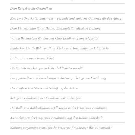
Dein Ratgeber für Gesundheit
Ketogene Snacks für unterwegs – gesunde und einfache Optionen für den Alltag
Dein Fitnessstudio für zu Hause: Essentials für effektives Training
Warum Buchweizen für eine low Carb Ernährung ungeeignet ist
Entdecken Sie die Welt von Ihrer Küche aus: Internationale Frühstücke
Ist Carnivore auch immer Keto?
Die Vorteile der ketogenen Diät als Eliminierungsdiät
Langzeitstudien und Forschungsergebnisse zur ketogenen Ernährung
Der Einfluss von Stress und Schlaf auf die Ketose
Ketogene Ernährung bei Autoimmunerkrankungen
Die Rolle von Kohlenhydrat-Refill-Tagen in der ketogenen Ernährung
Auswirkungen der ketogenen Ernährung auf den Hormonhaushalt
Nahrungsergänzungsmittel für die ketogene Ernährung: Was ist sinnvoll?