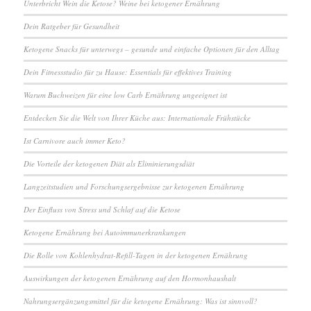
Unterbricht Wein die Ketose? Weine bei ketogener Ernährung
Dein Ratgeber für Gesundheit
Ketogene Snacks für unterwegs – gesunde und einfache Optionen für den Alltag
Dein Fitnessstudio für zu Hause: Essentials für effektives Training
Warum Buchweizen für eine low Carb Ernährung ungeeignet ist
Entdecken Sie die Welt von Ihrer Küche aus: Internationale Frühstücke
Ist Carnivore auch immer Keto?
Die Vorteile der ketogenen Diät als Eliminierungsdiät
Langzeitstudien und Forschungsergebnisse zur ketogenen Ernährung
Der Einfluss von Stress und Schlaf auf die Ketose
Ketogene Ernährung bei Autoimmunerkrankungen
Die Rolle von Kohlenhydrat-Refill-Tagen in der ketogenen Ernährung
Auswirkungen der ketogenen Ernährung auf den Hormonhaushalt
Nahrungsergänzungsmittel für die ketogene Ernährung: Was ist sinnvoll?