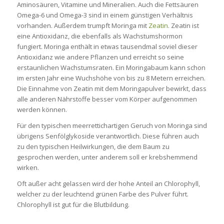
Aminosäuren, Vitamine und Mineralien. Auch die Fettsäuren
Omega-6 und Omega-3 sind in einem günstigen Verhältnis
vorhanden. Außerdem trumpft Moringa mit
Zeatin
. Zeatin ist
eine Antioxidanz, die ebenfalls als Wachstumshormon
fungiert. Moringa enthält in etwas tausendmal soviel dieser
Antioxidanz wie andere Pflanzen und erreicht so seine
erstaunlichen Wachstumsraten. Ein Moringabaum kann schon
im ersten Jahr eine Wuchshöhe von bis zu 8 Metern erreichen.
Die Einnahme von Zeatin mit dem Moringapulver bewirkt, dass
alle anderen Nährstoffe besser vom Körper aufgenommen
werden können.
Für den typischen meerrettichartigen Geruch von Moringa sind
übrigens Senfölglykoside verantwortlich. Diese führen auch
zu den typischen Heilwirkungen, die dem Baum zu
gesprochen werden, unter anderem soll er krebshemmend
wirken.
Oft außer acht gelassen wird der hohe Anteil an Chlorophyll,
welcher zu der leuchtend grünen Farbe des Pulver führt.
Chlorophyll ist gut für die Blutbildung.