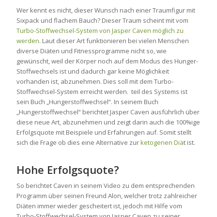
Wer kennt es nicht, dieser Wunsch nach einer Traumfigur mit
Sixpack und flachem Bauch? Dieser Traum scheint mit vom
Turbo-Stoffwechsel-System von Jasper Caven möglich zu
werden
. Laut dieser Art funktionieren bei vielen Menschen
diverse Diäten und Fitnessprogramme nicht so, wie
gewünscht, weil der Körper noch auf dem Modus des Hunger-
Stoffwechsels ist und dadurch gar keine Möglichkeit
vorhanden ist, abzunehmen. Dies soll mit dem Turbo-
Stoffwechsel-System erreicht werden. teil des Systems ist
sein Buch „Hungerstoffwechsel“. In seinem Buch
„Hungerstoffwechsel“ berichtet Jasper Caven ausführlich über
diese neue Art, abzunehmen und zeigt darin auch die 100%ige
Erfolgsquote mit Beispiele und Erfahrungen auf. Somit stellt
sich die Frage ob dies eine Alternative zur
ketogenen Diä
t ist.
Hohe Erfolgsquote?
So berichtet Caven in seinem Video zu dem entsprechenden
Programm über seinen Freund Alon, welcher trotz zahlreicher
Diäten immer wieder gescheitert ist, jedoch mit Hilfe vom
Turbo-Stoffwechsel-System von Jasper Caven zu seiner