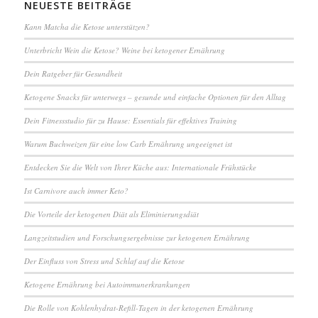
NEUESTE BEITRÄGE
Kann Matcha die Ketose unterstützen?
Unterbricht Wein die Ketose? Weine bei ketogener Ernährung
Dein Ratgeber für Gesundheit
Ketogene Snacks für unterwegs – gesunde und einfache Optionen für den Alltag
Dein Fitnessstudio für zu Hause: Essentials für effektives Training
Warum Buchweizen für eine low Carb Ernährung ungeeignet ist
Entdecken Sie die Welt von Ihrer Küche aus: Internationale Frühstücke
Ist Carnivore auch immer Keto?
Die Vorteile der ketogenen Diät als Eliminierungsdiät
Langzeitstudien und Forschungsergebnisse zur ketogenen Ernährung
Der Einfluss von Stress und Schlaf auf die Ketose
Ketogene Ernährung bei Autoimmunerkrankungen
Die Rolle von Kohlenhydrat-Refill-Tagen in der ketogenen Ernährung