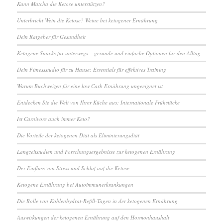
Kann Matcha die Ketose unterstützen?
Unterbricht Wein die Ketose? Weine bei ketogener Ernährung
Dein Ratgeber für Gesundheit
Ketogene Snacks für unterwegs – gesunde und einfache Optionen für den Alltag
Dein Fitnessstudio für zu Hause: Essentials für effektives Training
Warum Buchweizen für eine low Carb Ernährung ungeeignet ist
Entdecken Sie die Welt von Ihrer Küche aus: Internationale Frühstücke
Ist Carnivore auch immer Keto?
Die Vorteile der ketogenen Diät als Eliminierungsdiät
Langzeitstudien und Forschungsergebnisse zur ketogenen Ernährung
Der Einfluss von Stress und Schlaf auf die Ketose
Ketogene Ernährung bei Autoimmunerkrankungen
Die Rolle von Kohlenhydrat-Refill-Tagen in der ketogenen Ernährung
Auswirkungen der ketogenen Ernährung auf den Hormonhaushalt