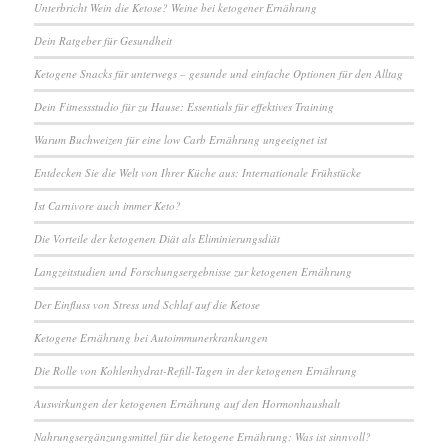
Unterbricht Wein die Ketose? Weine bei ketogener Ernährung
Dein Ratgeber für Gesundheit
Ketogene Snacks für unterwegs – gesunde und einfache Optionen für den Alltag
Dein Fitnessstudio für zu Hause: Essentials für effektives Training
Warum Buchweizen für eine low Carb Ernährung ungeeignet ist
Entdecken Sie die Welt von Ihrer Küche aus: Internationale Frühstücke
Ist Carnivore auch immer Keto?
Die Vorteile der ketogenen Diät als Eliminierungsdiät
Langzeitstudien und Forschungsergebnisse zur ketogenen Ernährung
Der Einfluss von Stress und Schlaf auf die Ketose
Ketogene Ernährung bei Autoimmunerkrankungen
Die Rolle von Kohlenhydrat-Refill-Tagen in der ketogenen Ernährung
Auswirkungen der ketogenen Ernährung auf den Hormonhaushalt
Nahrungsergänzungsmittel für die ketogene Ernährung: Was ist sinnvoll?