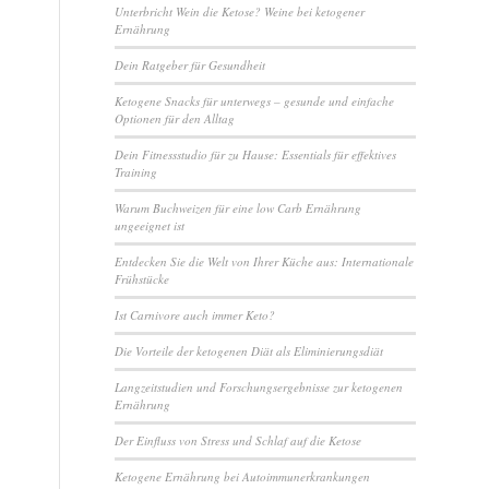
Unterbricht Wein die Ketose? Weine bei ketogener
Ernährung
Dein Ratgeber für Gesundheit
Ketogene Snacks für unterwegs – gesunde und einfache
Optionen für den Alltag
Dein Fitnessstudio für zu Hause: Essentials für effektives
Training
Warum Buchweizen für eine low Carb Ernährung
ungeeignet ist
Entdecken Sie die Welt von Ihrer Küche aus: Internationale
Frühstücke
Ist Carnivore auch immer Keto?
Die Vorteile der ketogenen Diät als Eliminierungsdiät
Langzeitstudien und Forschungsergebnisse zur ketogenen
Ernährung
Der Einfluss von Stress und Schlaf auf die Ketose
Ketogene Ernährung bei Autoimmunerkrankungen