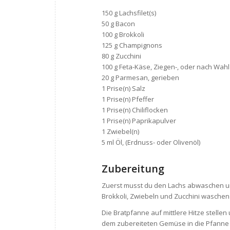
150 g Lachsfilet(s)
50 g Bacon
100 g Brokkoli
125 g Champignons
80 g Zucchini
100 g Feta-Käse, Ziegen-, oder nach Wahl
20 g Parmesan, gerieben
1 Prise(n) Salz
1 Prise(n) Pfeffer
1 Prise(n) Chiliflocken
1 Prise(n) Paprikapulver
1 Zwiebel(n)
5 ml Öl, (Erdnuss- oder Olivenöl)
Zubereitung
Zuerst musst du den Lachs abwaschen u
Brokkoli, Zwiebeln und Zucchini waschen
Die Bratpfanne auf mittlere Hitze stelle
dem zubereiteten Gemüse in die Pfanne ge