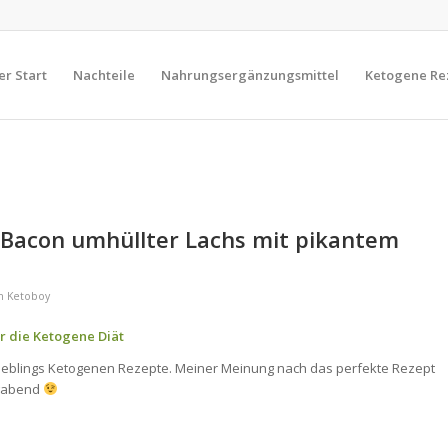
er Start
Nachteile
Nahrungsergänzungsmittel
Ketogene Re
 Bacon umhüllter Lachs mit pikantem
n
Ketoboy
r die Ketogene Diät
 Lieblings Ketogenen Rezepte. Meiner Meinung nach das perfekte Rezept
agabend