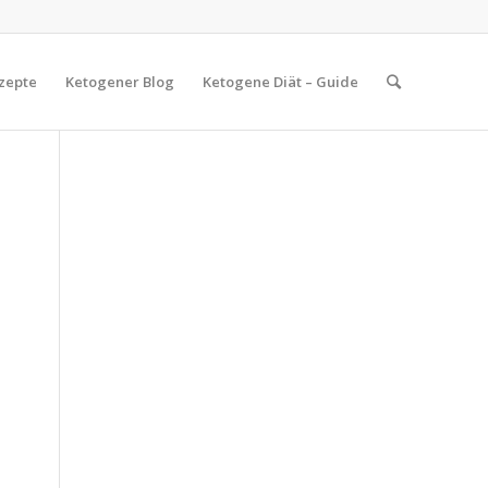
zepte
Ketogener Blog
Ketogene Diät – Guide